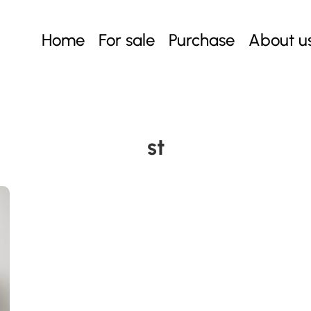
Home
For sale
Purchase
About u
st