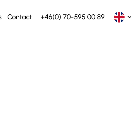
s
Contact
+46(0) 70-595 00 89