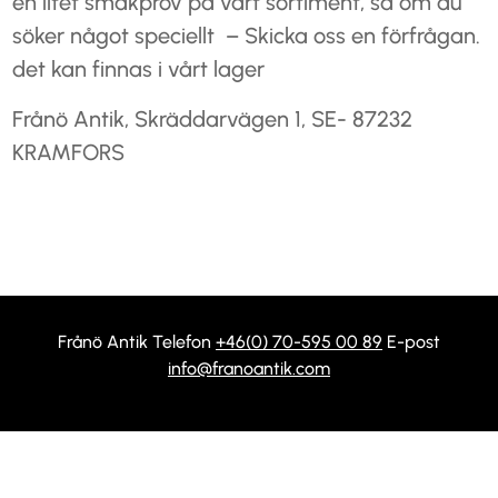
en litet smakprov på vårt sortiment, så om du
söker något speciellt – Skicka oss en förfrågan.
det kan finnas i vårt lager
Frånö Antik, Skräddarvägen 1, SE- 87232
KRAMFORS
Frånö Antik Telefon
+46(0) 70-595 00 89
E-post
info@franoantik.com