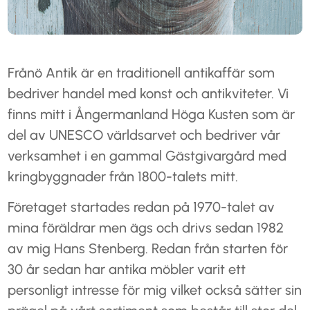
Frånö Antik är en traditionell antikaffär som
bedriver handel med konst och antikviteter. Vi
finns mitt i Ångermanland Höga Kusten som är
del av UNESCO världsarvet och bedriver vår
verksamhet i en gammal Gästgivargård med
kringbyggnader från 1800-talets mitt.
Företaget startades redan på 1970-talet av
mina föräldrar men ägs och drivs sedan 1982
av mig Hans Stenberg. Redan från starten för
30 år sedan har antika möbler varit ett
personligt intresse för mig vilket också sätter sin